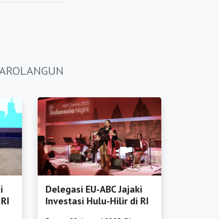
N SAROLANGUN
i
Delegasi EU-ABC Jajaki
 RI
Investasi Hulu-Hilir di RI