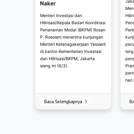
Jaka
Naker
https://bkpmgrob
Ment
Menteri Investasi dan
Hili
https://bkpmjepar
Hilirisasi/Kepala Badan Koordinasi
Pen
Penanaman Modal (BKPM) Rosan
Perk
https://bkpmkaran
P. Roeslani menerima kunjungan
kunj
https://bkpmkebu
Menteri Ketenagakerjaan Yassierli
peru
di kantor Kementerian Investasi
terg
https://bkpmkenda
dan Hilirisasi/BKPM, Jakarta
peng
siang ini (6/3).
Pran
https://bkpmklate
pert
hari
https://bkpmkudu
https://bkpmmage
Baca Selengkapnya
Ba
https://bkpmpati.
https://bkpmpeka
https://bkpmpema