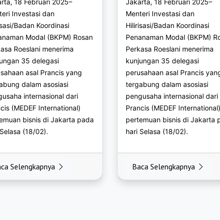
rta, 18 Februari 2025–
Jakarta, 18 Februari 2025–
ogan.org
eri Investasi dan
Menteri Investasi dan
risasi/Badan Koordinasi
Hilirisasi/Badan Koordinasi
a.org
anaman Modal (BKPM) Rosan
Penanaman Modal (BKPM) R
asa Roeslani menerima
Perkasa Roeslani menerima
ganyar.org
ungan 35 delegasi
kunjungan 35 delegasi
men.org
sahaan asal Prancis yang
perusahaan asal Prancis yan
abung dalam asosiasi
tergabung dalam asosiasi
l.org
usaha internasional dari
pengusaha internasional dari
cis (MEDEF International)
Prancis (MEDEF International
n.org
emuan bisnis di Jakarta pada
pertemuan bisnis di Jakarta
 Selasa (18/02).
hari Selasa (18/02).
s.org
lang.org
ca Selengkapnya
Baca Selengkapnya
org
longan.org
lang.org