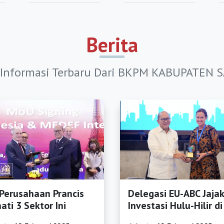
k.org
bumi.com
Berita
kmalaya.com
a Informasi Terbaru Dari BKPM KABUPATE
rnegara.org
umas.org
ng.org
.org
ali.org
s.org
Perusahaan Prancis
Delegasi EU-ABC Jajak
ap.org
ati 3 Sektor Ini
Investasi Hulu-Hilir di
k.org