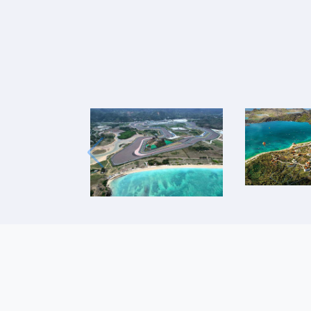
https://bkpmband
OSS
https://bkpmbekas
Agenda
https://bkpmbogor
https://bkpmciami
Investasi
https://bkpmcianju
https://bkpmcireb
https://bkpmgarut
https://bkpmindr
https://bkpmkara
https://bkpmkunin
https://bkpmmaja