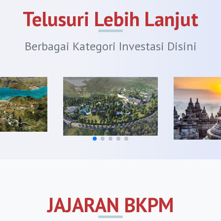
ungbarat.org
Telusuri Lebih Lanjut
i.org
Berbagai Kategori Investasi Disini
.org
s.org
r.org
on.org
.org
amayu.org
wang.org
gan.org
JAJARAN BKPM
lengka.org