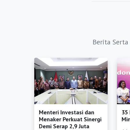
https://bkpmdepo
https://bkpmsuka
https://bkpmtasi
Berita Sert
https://bkpmbanja
https://bkpmbany
https://bkpmbata
https://bkpmblora
https://bkpmboyol
https://bkpmbrebe
Menteri Investasi dan
35 
https://bkpmcilac
Menaker Perkuat Sinergi
Min
https://bkpmdema
Demi Serap 2,9 Juta