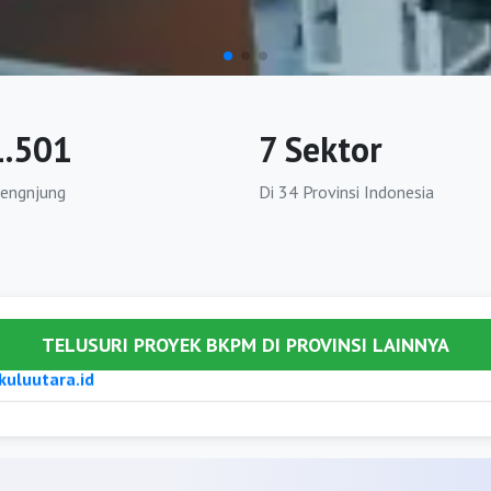
ghari.id
.id
i.id
1.501
7 Sektor
gin.id
pengnjung
Di 34 Provinsi Indonesia
ojambi.id
angun.id
ngjabungbarat.org
ngjabungtimur.org
TELUSURI PROYEK BKPM DI PROVINSI LAINNYA
org
aipenuh.org
andung.org