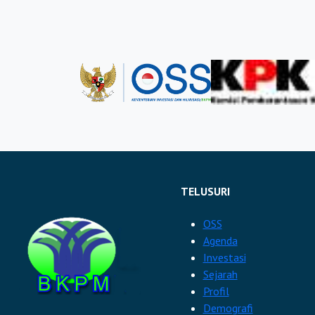
https://bkpmpurba
https://bkpmpurwo
https://bkpmremb
https://bkpmkabs
https://bkpmsrage
https://bkpmsukoh
TELUSURI
https://bkpmkabte
https://bkpmtema
OSS
Agenda
https://bkpmwonog
Investasi
Sejarah
https://bkpmwono
Profil
https://bkpmkota
Demografi