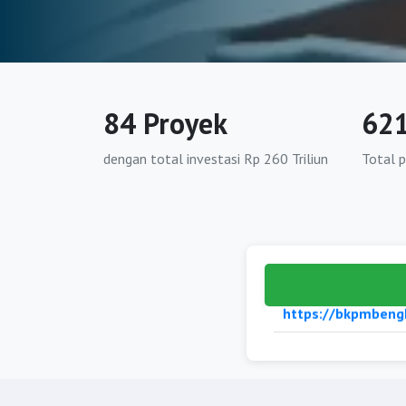
https://bkpmbatan
https://bkpmbungo
https://bkpmkerinc
84 Proyek
62
https://bkpmmeran
dengan total investasi Rp 260 Triliun
Total 
https://bkpmmuar
https://bkpmsarol
https://bkpmtanju
https://bkpmtanju
https://bkpmtebo.
https://bkpmsung
HOME
https://bkpmkabb