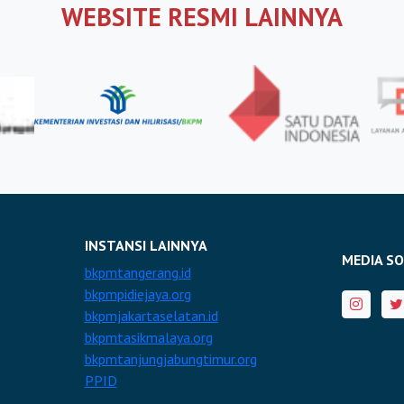
WEBSITE RESMI LAINNYA
lingga.org
rejo.org
ang.org
emarang.org
n.org
arjo.org
INSTANSI LAINNYA
gal.org
MEDIA SO
bkpmtangerang.id
nggung.org
bkpmpidiejaya.org
bkpmjakartaselatan.id
iri.org
bkpmtasikmalaya.org
sobo.org
bkpmtanjungjabungtimur.org
PPID
magelang.org