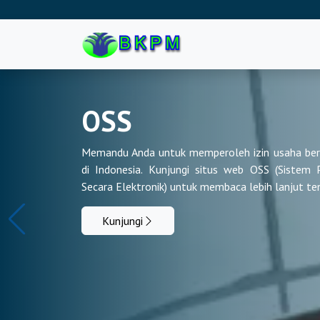
https://bkpmkepse
https://bkpmjakar
https://bkpmjakar
https://bkpmjakar
OSS
https://bkpmjakar
Memandu Anda untuk memperoleh izin usaha berb
https://bkpmjakar
di Indonesia. Kunjungi situs web OSS (Sistem P
https://bkpmboal
Secara Elektronik) untuk membaca lebih lanjut ten
https://bkpmbone
Kunjungi
https://bkpm-goro
https://bkpmgoron
https://bkpmpohu