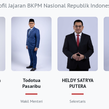
ofil Jajaran BKPM Nasional Republik Indone
andaran.org
akarta.org
ng.org
bumi.org
dang.org
malaya.org
r.org
si.com
a
Todotua
HELDY SATRYA
r.com
Pasaribu
PUTERA
i.org
Wakil Menteri
Sekretaris
bon.com